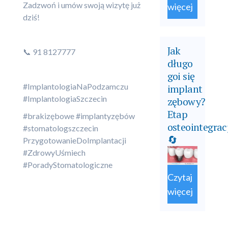
Zadzwoń i umów swoją wizytę już
więcej
dziś!
Jak
📞 91 8127777
długo
goi się
#ImplantologiaNaPodzamczu
implant
#ImplantologiaSzczecin
zębowy?
Etap
#brakizębowe #implantyzębów
osteointegrac
#stomatologszczecin
🔄
PrzygotowanieDoImplantacji
#ZdrowyUśmiech
#PoradyStomatologiczne
Czytaj
więcej