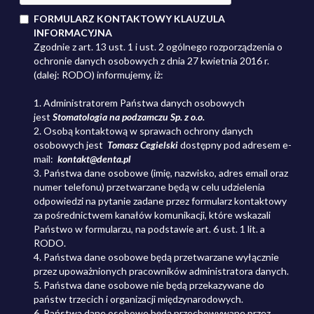
FORMULARZ KONTAKTOWY KLAUZULA
INFORMACYJNA
Zgodnie z art. 13 ust. 1 i ust. 2 ogólnego rozporządzenia o
ochronie danych osobowych z dnia 27 kwietnia 2016 r.
(dalej: RODO) informujemy, iż:
1. Administratorem Państwa danych osobowych
jest
Stomatologia na podzamczu Sp. z o.o.
2. Osobą kontaktową w sprawach ochrony danych
osobowych jest
Tomasz Cegielski
dostępny pod adresem
e-
mail:
kontakt@denta.pl
3. Państwa dane osobowe (imię, nazwisko, adres email oraz
numer telefonu) przetwarzane będą w celu udzielenia
odpowiedzi na pytanie zadane przez formularz kontaktowy
za pośrednictwem kanałów komunikacji, które wskazali
Państwo w formularzu, na podstawie art. 6 ust. 1 lit. a
RODO.
4. Państwa dane osobowe będą przetwarzane wyłącznie
przez upoważnionych pracowników administratora danych.
5. Państwa dane osobowe nie będą przekazywane do
państw trzecich i organizacji międzynarodowych.
6. Państwa dane osobowe będą przechowywane przez