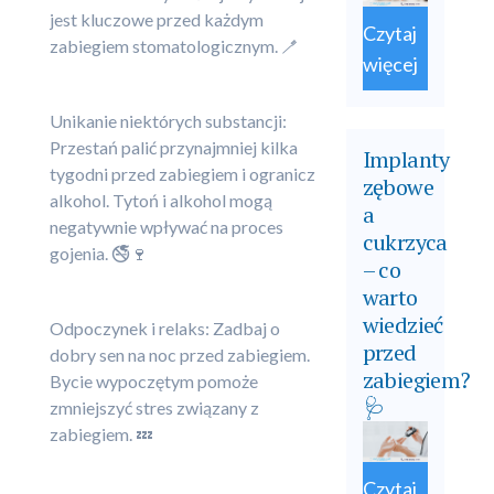
jest kluczowe przed każdym
Czytaj
zabiegiem stomatologicznym. 🪥
więcej
Unikanie niektórych substancji:
Przestań palić przynajmniej kilka
Implanty
tygodni przed zabiegiem i ogranicz
zębowe
alkohol. Tytoń i alkohol mogą
a
negatywnie wpływać na proces
cukrzyca
gojenia. 🚭🍷
– co
warto
wiedzieć
Odpoczynek i relaks: Zadbaj o
przed
dobry sen na noc przed zabiegiem.
zabiegiem?
Bycie wypoczętym pomoże
🩺
zmniejszyć stres związany z
zabiegiem. 💤
Czytaj