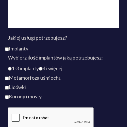
Jakiej usługi potrzebujesz?
Implanty
Wybierz
ilość
implantów jaką potrzebujesz:
1-3 implanty
4 i więcej
Metamorfoza uśmiechu
Licówki
Korony i mosty