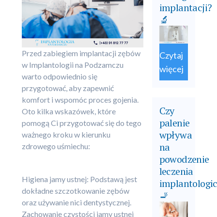
implantacji?
🔬
Przed zabiegiem implantacji zębów
Czytaj
w Implantologii na Podzamczu
więcej
warto odpowiednio się
przygotować, aby zapewnić
komfort i wspomóc proces gojenia.
Czy
Oto kilka wskazówek, które
palenie
pomogą Ci przygotować się do tego
wpływa
ważnego kroku w kierunku
na
zdrowego uśmiechu:
powodzenie
leczenia
Higiena jamy ustnej: Podstawą jest
implantologi
dokładne szczotkowanie zębów
🚬
oraz używanie nici dentystycznej.
Zachowanie czystości jamy ustnej