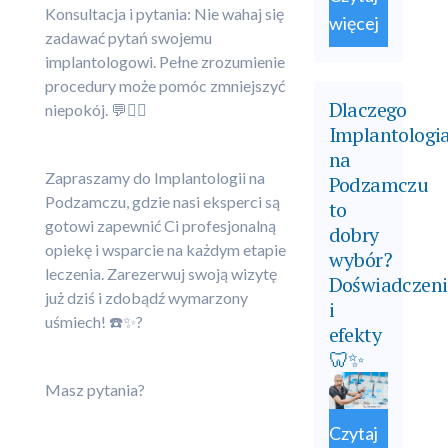
Konsultacja i pytania: Nie wahaj się
więcej
zadawać pytań swojemu
implantologowi. Pełne zrozumienie
procedury może pomóc zmniejszyć
Dlaczego
niepokój. 💬👨‍⚕️
Implantologi
na
Zapraszamy do Implantologii na
Podzamczu
Podzamczu, gdzie nasi eksperci są
to
gotowi zapewnić Ci profesjonalną
dobry
opiekę i wsparcie na każdym etapie
wybór?
leczenia. Zarezerwuj swoją wizytę
Doświadczeni
już dziś i zdobądź wymarzony
i
uśmiech! ☎️✨?
efekty
🦷✨
Masz pytania?
Czytaj