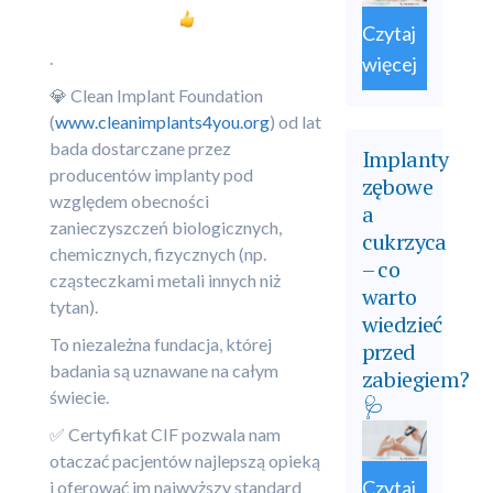
Czytaj
.
więcej
💎 Clean Implant Foundation
(
www.cleanimplants4you.org
) od lat
bada dostarczane przez
Implanty
producentów implanty pod
zębowe
względem obecności
a
zanieczyszczeń biologicznych,
cukrzyca
chemicznych, fizycznych (np.
– co
cząsteczkami metali innych niż
warto
tytan).
wiedzieć
To niezależna fundacja, której
przed
badania są uznawane na całym
zabiegiem?
świecie.
🩺
✅ Certyfikat CIF pozwala nam
otaczać pacjentów najlepszą opieką
Czytaj
i oferować im najwyższy standard