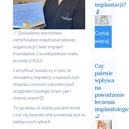
implantacji?
🔬
Czytaj
✅ Zostaliśmy wyróżnieni
certyfikatem międzynarodowej
więcej
organizacji Clean Implant
Foundation. ( w oddzielnym mailu
prześlę LOGO)
Czy
Certyfikat świadczy o tym, że
palenie
stosujemy implanty o najwyższym
wpływa
stopniu czystości zarówno pod
na
względem biologicznym, jak i
powodzenie
chemicznym!😊
leczenia
To sprawia, że każdy pacjent może
implantologi
czuć się bezpiecznie ponieważ jest w
🚬
najlepszych rękach