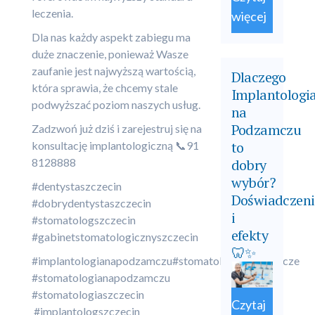
leczenia.
więcej
Dla nas każdy aspekt zabiegu ma
duże znaczenie, ponieważ Wasze
zaufanie jest najwyższą wartością,
Dlaczego
która sprawia, że chcemy stale
Implantologi
podwyższać poziom naszych usług.
na
Podzamczu
Zadzwoń już dziś i zarejestruj się na
to
konsultację implantologiczną 📞91
8128888
dobry
wybór?
#dentystaszczecin
Doświadczeni
#dobrydentystaszczecin
i
#stomatologszczecin
efekty
#gabinetstomatologicznyszczecin
🦷✨
#implantologianapodzamczu#stomatologiapodzamcze
#stomatologianapodzamczu
#stomatologiaszczecin
Czytaj
#implantologszczecin