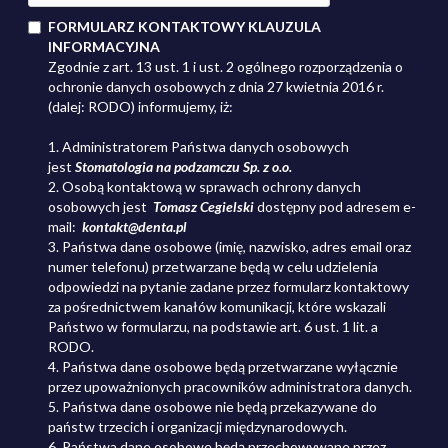
FORMULARZ KONTAKTOWY KLAUZULA
INFORMACYJNA
Zgodnie z art. 13 ust. 1 i ust. 2 ogólnego rozporządzenia o
ochronie danych osobowych z dnia 27 kwietnia 2016 r.
(dalej: RODO) informujemy, iż:
1. Administratorem Państwa danych osobowych
jest
Stomatologia na podzamczu Sp. z o.o.
2. Osobą kontaktową w sprawach ochrony danych
osobowych jest
Tomasz Cegielski
dostępny pod adresem
e-
mail:
kontakt@denta.pl
3. Państwa dane osobowe (imię, nazwisko, adres email oraz
numer telefonu) przetwarzane będą w celu udzielenia
odpowiedzi na pytanie zadane przez formularz kontaktowy
za pośrednictwem kanałów komunikacji, które wskazali
Państwo w formularzu, na podstawie art. 6 ust. 1 lit. a
RODO.
4. Państwa dane osobowe będą przetwarzane wyłącznie
przez upoważnionych pracowników administratora danych.
5. Państwa dane osobowe nie będą przekazywane do
państw trzecich i organizacji międzynarodowych.
6. Państwa dane osobowe będą przechowywane przez