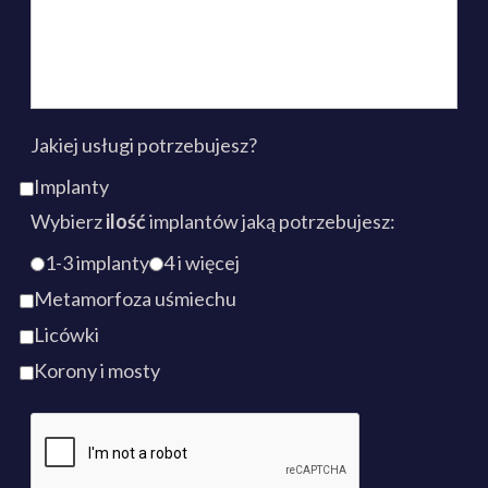
Jakiej usługi potrzebujesz?
Implanty
Wybierz
ilość
implantów jaką potrzebujesz:
1-3 implanty
4 i więcej
Metamorfoza uśmiechu
Licówki
Korony i mosty