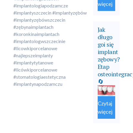
więcej
#implantologiapodzamcze
#implantyszczecin #implantyzębów
#implantyzębówszczecin
#zębynaimplantach
Jak
#koronkinaimplantach
długo
#implantologwszczecinie
goi się
#licowkiporcelanowe
implant
#najlepszeimplanty
zębowy?
#implantytytanowe
Etap
#licówkiporcelanowe
osteointegrac
#stomatologiaestetyczna
🔄
#implantynapodzamczu
Czytaj
więcej