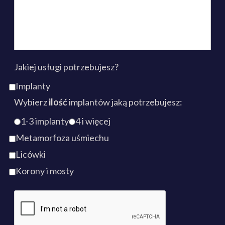
Jakiej usługi potrzebujesz?
Implanty
Wybierz
ilość
implantów jaką potrzebujesz:
1-3 implanty
4 i więcej
Metamorfoza uśmiechu
Licówki
Korony i mosty