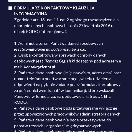
FORMULARZ KONTAKTOWY KLAUZULA
INFORMACYJNA
Zgodnie z art. 13 ust. 1 i ust. 2 ogólnego rozporządzenia o
ochronie danych osobowych z dnia 27 kwietnia 2016 r.
(dalej: RODO) informujemy, iż:
1. Administratorem Państwa danych osobowych
jest
Stomatologia na podzamczu Sp. z o.o.
2. Osobą kontaktową w sprawach ochrony danych
osobowych jest
Tomasz Cegielski
dostępny pod adresem
e-
mail:
kontakt@denta.pl
3. Państwa dane osobowe (imię, nazwisko, adres email oraz
numer telefonu) przetwarzane będą w celu udzielenia
odpowiedzi na pytanie zadane przez formularz kontaktowy
za pośrednictwem kanałów komunikacji, które wskazali
Państwo w formularzu, na podstawie art. 6 ust. 1 lit. a
RODO.
4. Państwa dane osobowe będą przetwarzane wyłącznie
przez upoważnionych pracowników administratora danych.
5. Państwa dane osobowe nie będą przekazywane do
państw trzecich i organizacji międzynarodowych.
6. Państwa dane osobowe będą przechowywane przez