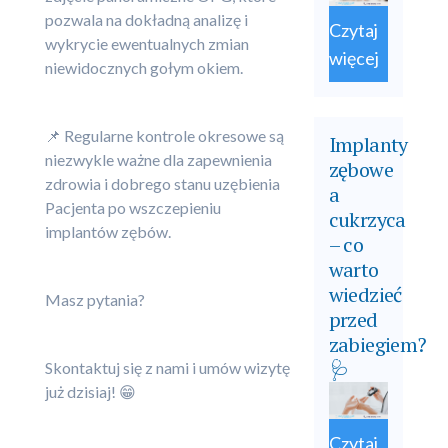
pozwala na dokładną analizę i
Czytaj
wykrycie ewentualnych zmian
więcej
niewidocznych gołym okiem.
📌 Regularne kontrole okresowe są
Implanty
niezwykle ważne dla zapewnienia
zębowe
zdrowia i dobrego stanu uzębienia
a
Pacjenta po wszczepieniu
cukrzyca
implantów zębów.
– co
warto
wiedzieć
Masz pytania?
przed
zabiegiem?
🩺
Skontaktuj się z nami i umów wizytę
już dzisiaj! 😁
Czytaj