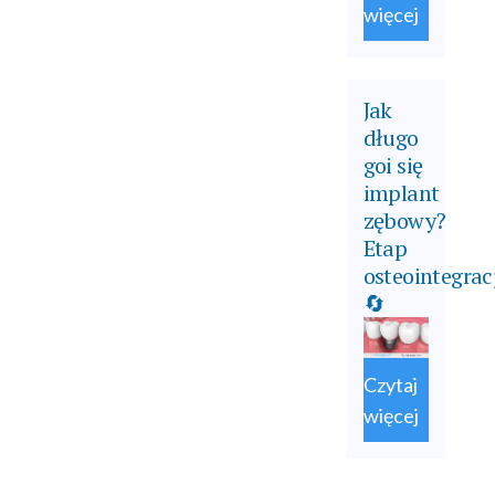
więcej
Jak
długo
goi się
implant
zębowy?
Etap
osteointegrac
🔄
Czytaj
więcej