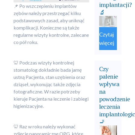
implantacji?
📌 Po wszczepieniu implantów
🔬
zębów należy przestrzegać kilku
podstawowych zasad, aby uniknąć
komplikacji. Konieczne są także
Czytaj
regularne wizyty kontrolne, zalecane
co pół roku.
więcej
🦷 Podczas wizyty kontrolnej
Czy
stomatolog dokładnie bada jamę
palenie
ustną Pacjenta, stan uzębienia oraz
wpływa
dziąseł, wykonując także zdjęcia
na
fotograficzne. W razie potrzeby
powodzenie
kieruje Pacjenta na leczenie i zabiegi
leczenia
higienizacyjne.
implantologi
🚬
🦷 Raz w roku należy wykonać
zdjęcie panoramiczne OPG, które