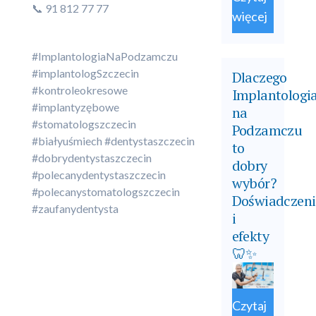
📞 91 812 77 77
więcej
#ImplantologiaNaPodzamczu
#implantologSzczecin
Dlaczego
#kontroleokresowe
Implantologi
#implantyzębowe
na
#stomatologszczecin
Podzamczu
#białyuśmiech #dentystaszczecin
to
#dobrydentystaszczecin
dobry
#polecanydentystaszczecin
wybór?
#polecanystomatologszczecin
Doświadczeni
#zaufanydentysta
i
efekty
🦷✨
Czytaj