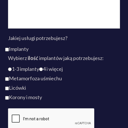
Jakiej usługi potrzebujesz?
Implanty
Wybierz
ilość
implantów jaką potrzebujesz:
1-3 implanty
4 i więcej
Metamorfoza uśmiechu
Licówki
Korony i mosty