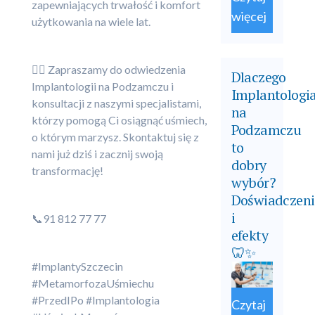
zapewniających trwałość i komfort
więcej
użytkowania na wiele lat.
👩‍⚕️ Zapraszamy do odwiedzenia
Dlaczego
Implantologii na Podzamczu i
Implantologi
konsultacji z naszymi specjalistami,
na
którzy pomogą Ci osiągnąć uśmiech,
Podzamczu
o którym marzysz. Skontaktuj się z
to
nami już dziś i zacznij swoją
dobry
transformację!
wybór?
Doświadczeni
i
📞91 812 77 77
efekty
🦷✨
#ImplantySzczecin
#MetamorfozaUśmiechu
#PrzedIPo #Implantologia
Czytaj