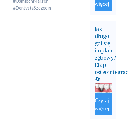
#UśmiechMarzeń
więcej
#DentystaSzczecin
Jak
długo
goi się
implant
zębowy?
Etap
osteointegrac
🔄
Czytaj
więcej