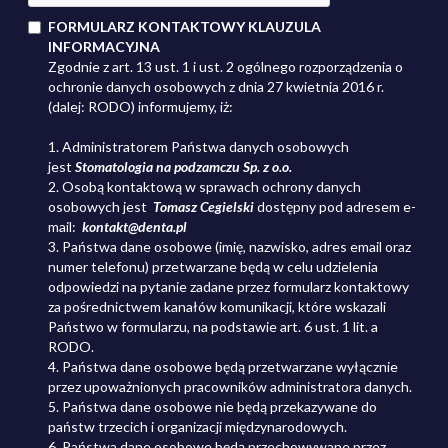
FORMULARZ KONTAKTOWY KLAUZULA
INFORMACYJNA
Zgodnie z art. 13 ust. 1 i ust. 2 ogólnego rozporządzenia o
ochronie danych osobowych z dnia 27 kwietnia 2016 r.
(dalej: RODO) informujemy, iż:
1. Administratorem Państwa danych osobowych
jest
Stomatologia na podzamczu Sp. z o.o.
2. Osobą kontaktową w sprawach ochrony danych
osobowych jest
Tomasz Cegielski
dostępny pod adresem
e-
mail:
kontakt@denta.pl
3. Państwa dane osobowe (imię, nazwisko, adres email oraz
numer telefonu) przetwarzane będą w celu udzielenia
odpowiedzi na pytanie zadane przez formularz kontaktowy
za pośrednictwem kanałów komunikacji, które wskazali
Państwo w formularzu, na podstawie art. 6 ust. 1 lit. a
RODO.
4. Państwa dane osobowe będą przetwarzane wyłącznie
przez upoważnionych pracowników administratora danych.
5. Państwa dane osobowe nie będą przekazywane do
państw trzecich i organizacji międzynarodowych.
6. Państwa dane osobowe będą przechowywane przez