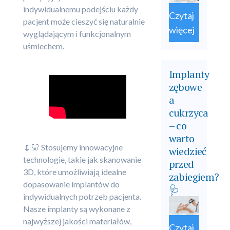
indywidualnemu podejściu każdy
Czytaj
pacjent może cieszyć się naturalnie
więcej
wyglądającym i funkcjonalnym
uśmiechem.
Implanty
zębowe
a
cukrzyca
– co
warto
💉🦷 Stosujemy innowacyjne
wiedzieć
technologie, takie jak skanowanie
przed
3D, które umożliwiają idealne
zabiegiem?
dopasowanie implantów do
🩺
indywidualnych potrzeb pacjenta.
Nasze implanty są wykonane z
najwyższej jakości materiałów,
Czytaj