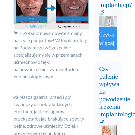
implantacji?
🔬
🌟✨ Zobacz niesamowite zmiany
Czytaj
naszych pacjentów! W Implantologii
więcej
na Podzamczu w Szczecinie
specjalizujemy się w przemianach
uśmiechów dzięki
Czy
najnowocześniejszym metodom
palenie
implantologicznym.
wpływa
na
📸 Nasza galeria 'przed i po'
powodzenie
świadczy o spektakularnych
leczenia
efektach, jakie osiągamy,
implantologi
przekształcając brakujące zęby w
🚬
pełne, zdrowe uśmiechy. Dzięki
precyzyjnym technikom i