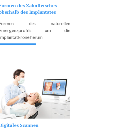
Formen des Zahnfleisches
oberhalb des Implantates
Formen des naturellen
Emergenzprofils um die
Implantatkrone herum
Digitales Scannen