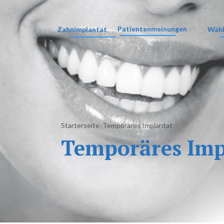
Patientenmeinungen
Zahnimplantat
Wähl
Starterseite
Temporäres Implantat
»
Temporäres Imp