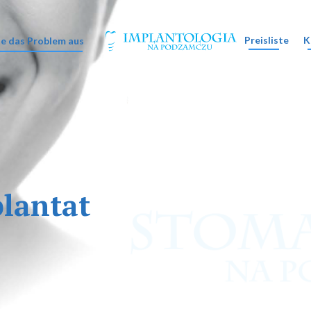
Preisliste
K
e das Problem aus
lantat