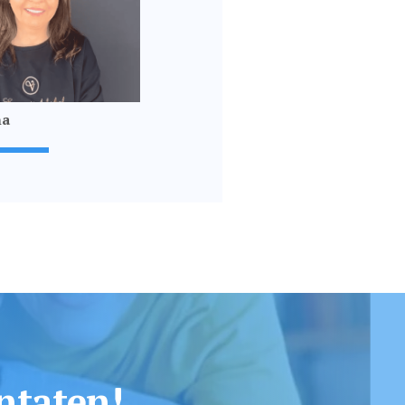
na
ntaten!