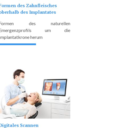
Formen des Zahnfleisches
oberhalb des Implantates
Formen des naturellen
Emergenzprofils um die
Implantatkrone herum
Digitales Scannen